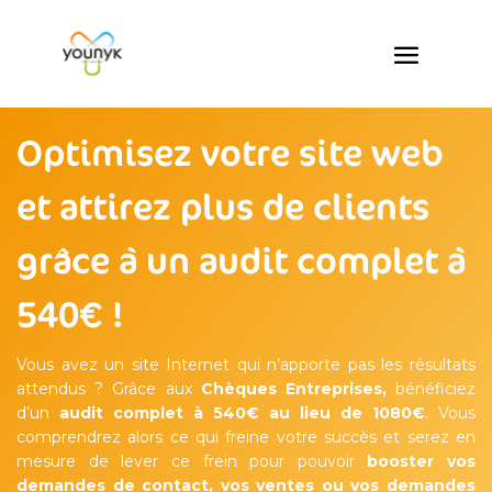
Optimisez votre site web
et attirez plus de clients
grâce à un audit complet à
540€ !
Vous avez un site Internet qui n’apporte pas les résultats
attendus ? Grâce aux
Chèques Entreprises,
bénéficiez
d’un
audit complet à 540€ au lieu de 1080€
. Vous
comprendrez alors ce qui freine votre succès et serez en
mesure de lever ce frein pour pouvoir
booster vos
demandes de contact, vos ventes ou vos demandes