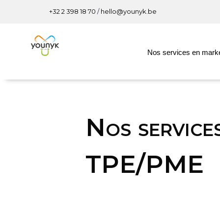
+32 2 398 18 70
/
hello@younyk.be
Nos services en market
Nos service
TPE/PME