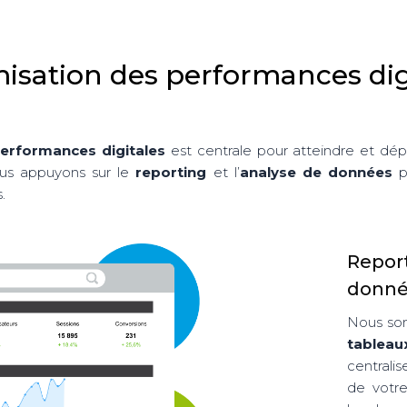
isation des performances dig
performances digitales
est centrale pour atteindre et dépa
nous appuyons sur le
reporting
et l’
analyse de données
po
.
Repo
donné
Nous som
tablea
centrali
de votre