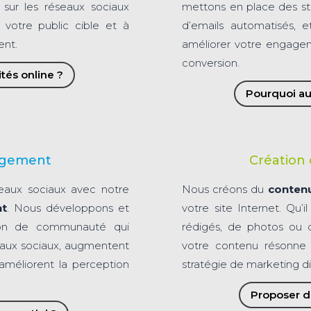
sur les réseaux sociaux
mettons en place des str
 votre public cible et à
d’emails automatisés, 
ent.
améliorer votre engage
conversion.
tés online ?
Pourquoi au
agement
Création 
eaux sociaux avec notre
Nous créons du
contenu
nt
. Nous développons et
votre site Internet. Qu’i
ion de communauté qui
rédigés, de photos ou 
seaux sociaux, augmentent
votre contenu résonne 
méliorent la perception
stratégie de marketing dig
Proposer d