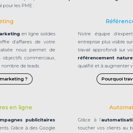
l pour les PME :
eting
Référenc
arketing
en ligne solides
Notre équipe d’expert
iffre d’affaires de votre
entreprise plus visible 
nalisée nous permet de
travail approfondi sur v
s objectifs commerciaux,
référencement nature
re nombre de leads.
qualifié et à augmenter v
e marketing ?
Pourquoi trava
res en ligne
Automat
mpagnes publicitaires
Grâce à l’
automatisat
ients. Grâce à des Google
toucher vos clients au