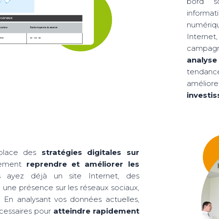
bord so
informa
numériq
Internet
campagn
analyse
tendance
amélior
investi
place des
stratégies digitales sur
ement
reprendre et améliorer les
ayez déjà un site Internet, des
 une présence sur les réseaux sociaux,
 En analysant vos données actuelles,
essaires pour
atteindre rapidement